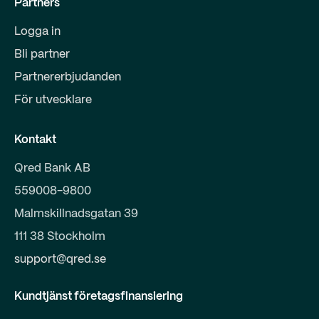
Partners
Logga in
Bli partner
Partnererbjudanden
För utvecklare
Kontakt
Qred Bank AB
559008-9800
Malmskillnadsgatan 39
111 38 Stockholm
support@qred.se
Kundtjänst företagsfinansiering