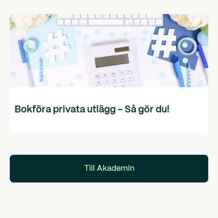
Bokföra privata utlägg - Så gör du!
Till Akademin