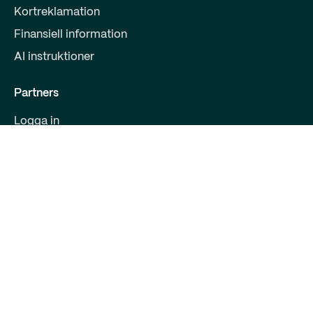
Kortreklamation
Finansiell information
AI instruktioner
Partners
Logga in
Bli partner
Partnererbjudanden
För utvecklare
Kontakt
Qred Bank AB
559008-9800
Malmskillnadsgatan 39