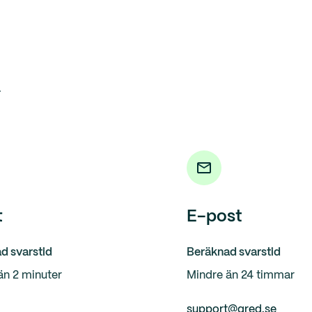
.
t
E-post
d svarstid
Beräknad svarstid
än 2 minuter
Mindre än 24 timmar
support@qred.se