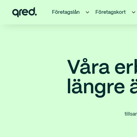
Företagslån
Företagskort
Våra er
längre ä
tills