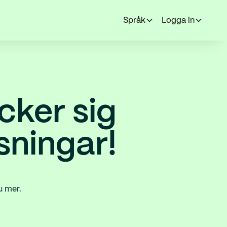
Språk
Logga in
cker sig
ösningar!
u mer.