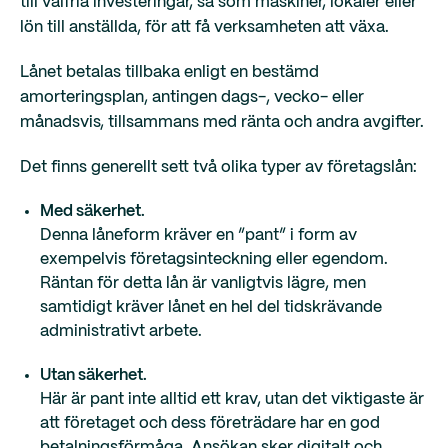
till valfria investeringar, så som maskiner, lokaler eller
lön till anställda, för att få verksamheten att växa.
Lånet betalas tillbaka enligt en bestämd
amorteringsplan, antingen dags-, vecko- eller
månadsvis, tillsammans med ränta och andra avgifter.
Det finns generellt sett två olika typer av företagslån:
Med säkerhet.
Denna låneform kräver en ”pant” i form av
exempelvis företagsinteckning eller egendom.
Räntan för detta lån är vanligtvis lägre, men
samtidigt kräver lånet en hel del tidskrävande
administrativt arbete.
Utan säkerhet.
Här är pant inte alltid ett krav, utan det viktigaste är
att företaget och dess företrädare har en god
betalningsförmåga. Ansökan sker digitalt och