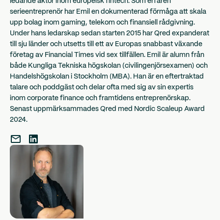
ledande aktör inom europeisk fintech. Som erfaren
serieentreprenör har Emil en dokumenterad förmåga att skala
upp bolag inom gaming, telekom och finansiell rådgivning.
Under hans ledarskap sedan starten 2015 har Qred expanderat
till sju länder och utsetts till ett av Europas snabbast växande
företag av Financial Times vid sex tillfällen. Emil är alumn från
både Kungliga Tekniska högskolan (civilingenjörsexamen) och
Handelshögskolan i Stockholm (MBA). Han är en eftertraktad
talare och poddgäst och delar ofta med sig av sin expertis
inom corporate finance och framtidens entreprenörskap.
Senast uppmärksammades Qred med Nordic Scaleup Award
2024.