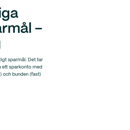
iga
armål –
g
tigt sparmål. Det tar
på ett sparkonto med
) och bunden (fast)