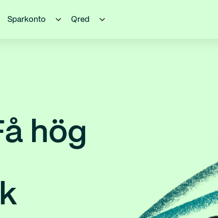
Sparkonto
Qred
Få hög
nk