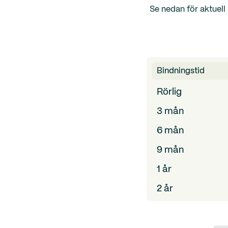
Se nedan för aktuell
Bindningstid
Rörlig
3 mån
6 mån
9 mån
1 år
2 år