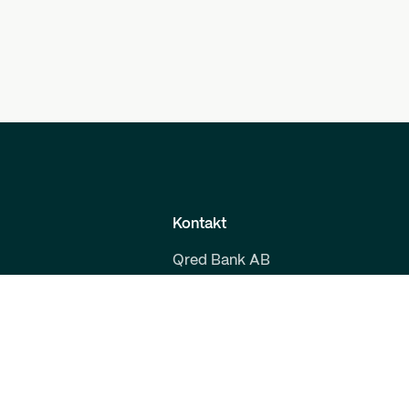
Kontakt
Qred Bank AB
559008-9800
Malmskillnadsgatan 39
i
111 38 Stockholm
rier
support@qred.se
lamation