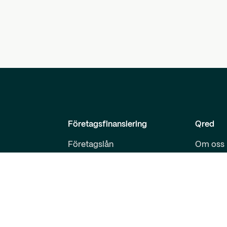
Företagsfinansiering
Qred
Företagslån
Om oss
Företagskort
Kontakt
Villkor för företagsprodukter
Karriär
Prislista Qred VISA
Akadem
Prislista företagslån
Bedräge
Frågor och svar
Kortrek