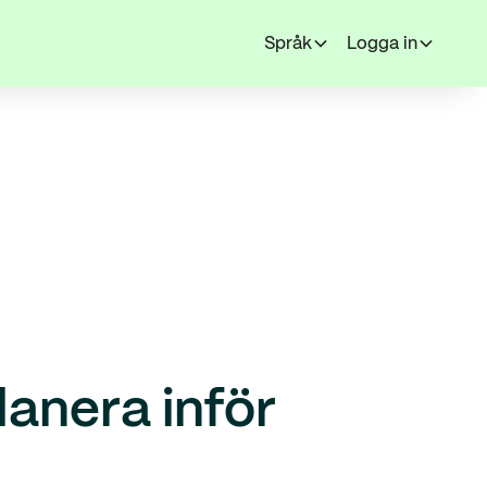
Språk
Logga in
anera inför