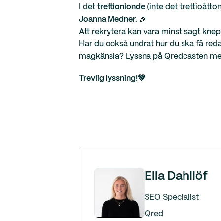
I det
trettionionde
(inte det trettioått
Joanna Medner.
🎉
Att rekrytera kan vara minst sagt knep
Har du också undrat hur du ska få red
magkänsla? Lyssna på Qredcasten med J
Trevlig lyssning!💚
Ella Dahllöf
SEO Specialist
Qred