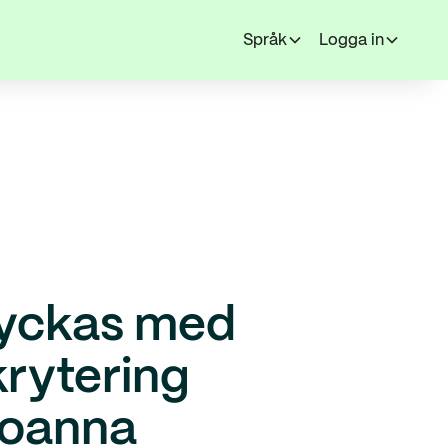
Språk
Logga in
yckas med
krytering
oanna