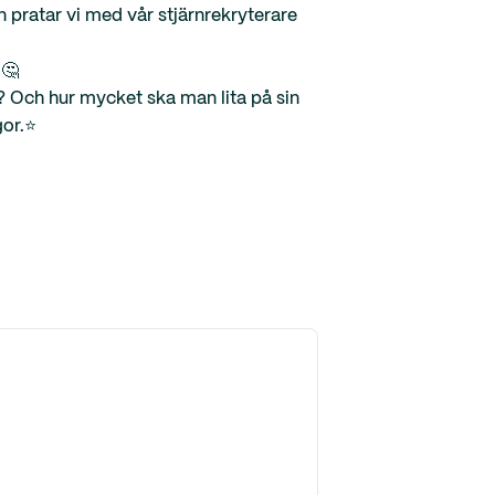
n pratar vi med vår stjärnrekryterare
 🤔
? Och hur mycket ska man lita på sin
or.⭐️