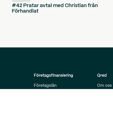
#42 Pratar avtal med Christian från
Förhandlat
Företagsfinansiering
Qred
Företagslån
Om oss
Företagskort
Kontakt
Villkor för företagsprodukter
Karriär
Prislista Qred VISA
Akadem