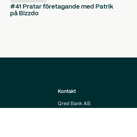
#41 Pratar företagande med Patrik
på Bizzdo
Kontakt
Qred Bank AB
559008-9800
Malmskillnadsgatan 39
i
111 38 Stockholm