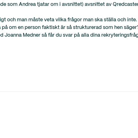
onde som Andrea tjatar om i avsnittet) avsnittet av Qredcaste
igt och man måste veta vilka frågor man ska ställa och inte.
a på om en person faktiskt är så strukturerad som hen säger
oanna Medner så får du svar på alla dina rekryteringsfråg