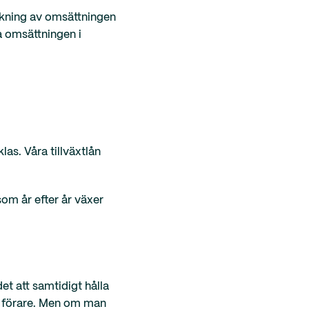
 ökning av omsättningen
a omsättningen i
las. Våra tillväxtlån
som år efter år växer
et att samtidigt hålla
en förare. Men om man