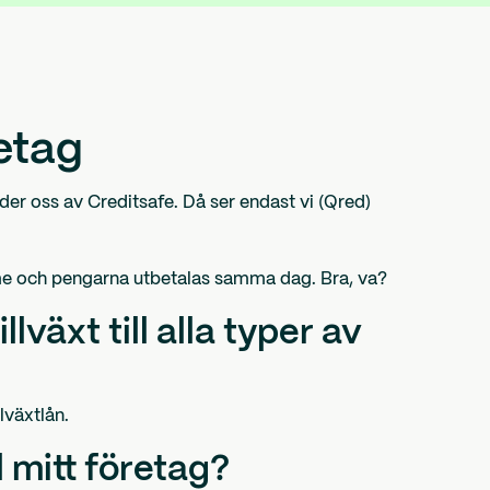
retag
der oss av Creditsafe. Då ser endast vi (Qred)
mme och pengarna utbetalas samma dag. Bra, va?
lväxt till alla typer av
lväxtlån.
ll mitt företag?