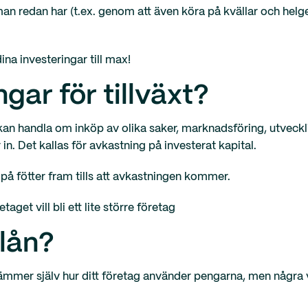
an redan har (t.ex. genom att även köra på kvällar och helge
dina investeringar till max!
gar för tillväxt?
kan handla om inköp av olika saker, marknadsföring, utvecklin
n. Det kallas för avkastning på investerat kapital.
 på fötter fram tills att avkastningen kommer.
taget vill bli ett lite större företag
tlån?
tämmer själv hur ditt företag använder pengarna, men några v