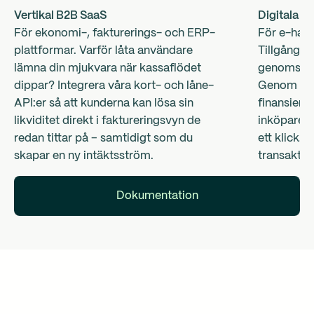
Vertikal B2B SaaS
Digitala m
För ekonomi-, fakturerings- och ERP-
För e-hand
plattformar. Varför låta användare
Tillgång til
lämna din mjukvara när kassaflödet
genomsnitt
dippar? Integrera våra kort- och låne-
Genom att
API:er så att kunderna kan lösa sin
finansierin
likviditet direkt i faktureringsvyn de
inköpare f
redan tittar på – samtidigt som du
ett klick.
skapar en ny intäktsström.
transaktio
Dokumentation