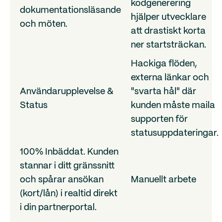
kodgenerering
dokumentationsläsande
hjälper utvecklare
och möten.
att drastiskt korta
ner startsträckan.
Hackiga flöden,
externa länkar och
Användarupplevelse &
"svarta hål" där
Status
kunden måste maila
supporten för
statusuppdateringar.
100% Inbäddat. Kunden
stannar i ditt gränssnitt
och spårar ansökan
Manuellt arbete
(kort/lån) i realtid direkt
i din partnerportal.