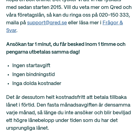
med sedan starten 2015. Vill du veta mer om Qred och
våra företagslån, så kan du ringa oss på 020-150 333,
maila på
support@qred.se
eller läsa mer i
Frågor &
Svar
.
Ansökan tar 1 minut, du får besked inom 1 timme och
pengarna utbetalas samma dag!
Ingen startavgift
Ingen bindningstid
Inga dolda kostnader
Det är dessutom helt kostnadsfritt att betala tillbaka
lånet i förtid. Den fasta månadsavgiften är densamma
varje månad, så länge du inte ansöker och blir beviljad
ett högre lånebelopp under tiden som du har det
ursprungliga lånet.