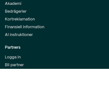
Akademi
Bedrägerier
Kortreklamation
Finansiell information
AI instruktioner
Partners
Logga in
Bli partner
Partnererbjudanden
För utvecklare
Kontakt
Qred Bank AB