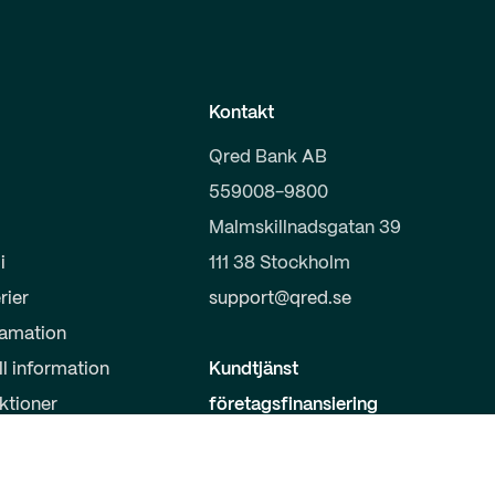
Kontakt
Qred Bank AB
559008-9800
Malmskillnadsgatan 39
i
111 38 Stockholm
rier
support@qred.se
lamation
ll information
Kundtjänst
uktioner
företagsfinansiering
020-150 333
s