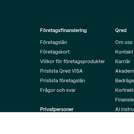
Företagsfinansiering
Qred
Företagslån
Om oss
Företagskort
Kontakt
Villkor för företagsprodukter
Karriär
Prislista Qred VISA
Akadem
Prislista företagslån
Bedräge
Frågor och svar
Kortrek
Finansie
Privatpersoner
AI instr
Sparkonto
Partner
Logga in