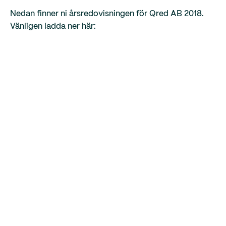
Nedan finner ni årsredovisningen för Qred AB 2018.
Vänligen ladda ner här: