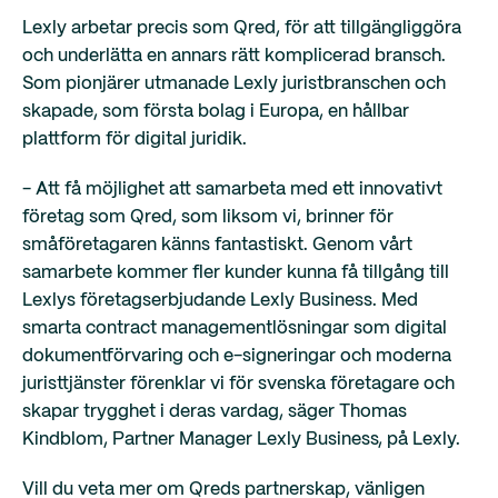
Lexly arbetar precis som Qred, för att tillgängliggöra
och underlätta en annars rätt komplicerad bransch.
Som pionjärer utmanade Lexly juristbranschen och
skapade, som första bolag i Europa, en hållbar
plattform för digital juridik.
- Att få möjlighet att samarbeta med ett innovativt
företag som Qred, som liksom vi, brinner för
småföretagaren känns fantastiskt. Genom vårt
samarbete kommer fler kunder kunna få tillgång till
Lexlys företagserbjudande Lexly Business. Med
smarta contract managementlösningar som digital
dokumentförvaring och e-signeringar och moderna
juristtjänster förenklar vi för svenska företagare och
skapar trygghet i deras vardag, säger Thomas
Kindblom, Partner Manager Lexly Business, på Lexly.
Vill du veta mer om Qreds partnerskap, vänligen