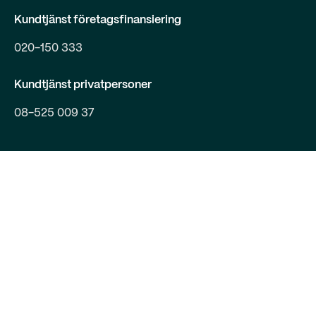
Kundtjänst företagsfinansiering
020-150 333
Kundtjänst privatpersoner
08-525 009 37
Integritet
Penningtvätt
Feedback och klagomål
Cookies