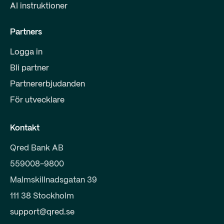
AI instruktioner
Partners
Logga in
Bli partner
Partnererbjudanden
För utvecklare
Kontakt
Qred Bank AB
559008-9800
Malmskillnadsgatan 39
111 38 Stockholm
support@qred.se