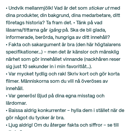
• Undvik mellanmjölk! Vad är det som
sticker ut
med
dina produkter, din bakgrund, dina medarbetare, ditt
företags historia? Ta fram det. • Tänk på vad
läsarna/tittarna går
igång
på. Ska de bli glada,
informerade, berörda, hungriga av ditt innehåll?
• Fakta och sakargument är bra (den här högtalarens
specifikationer…) – men det är känslor och mänsklig
närhet som gör innehållet vinnande (nackhåren reser
sig just 10 sekunder in i min favoritlåt…).
• Var mycket tydlig och rak! Skriv kort och gör korta
filmer. Människorna som du vill nå överöses av
innehåll.
• Var generös! Bjud på dina egna misstag och
lärdomar.
• Baissa aldrig konkurrenter – hylla dem i stället när de
gör något du tycker är bra.
• Ljug aldrig! Om du återger fakta och siffror – se till