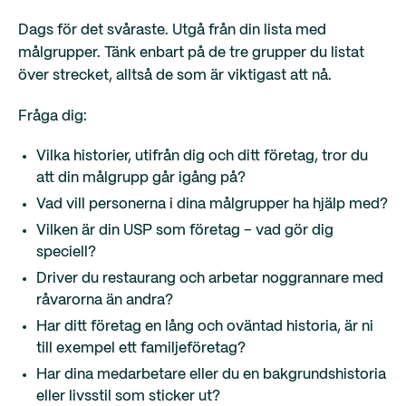
Dags för det svåraste. Utgå från din lista med
målgrupper. Tänk enbart på de tre grupper du listat
över strecket, alltså de som är viktigast att nå.
Fråga dig:
Vilka historier, utifrån dig och ditt företag, tror du
att din målgrupp går igång på?
Vad vill personerna i dina målgrupper ha hjälp med?
Vilken är din USP som företag – vad gör dig
speciell?
Driver du restaurang och arbetar noggrannare med
råvarorna än andra?
Har ditt företag en lång och oväntad historia, är ni
till exempel ett familjeföretag?
Har dina medarbetare eller du en bakgrundshistoria
eller livsstil som sticker ut?