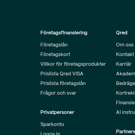
Företagsfinansiering
Qred
Företagslån
Om oss
Företagskort
Kontakt
Villkor för företagsprodukter
Karriär
Prislista Qred VISA
Akadem
Prislista företagslån
Bedräge
Frågor och svar
Kortrek
Finansie
Privatpersoner
AI instr
Sparkonto
Partner
Logga in