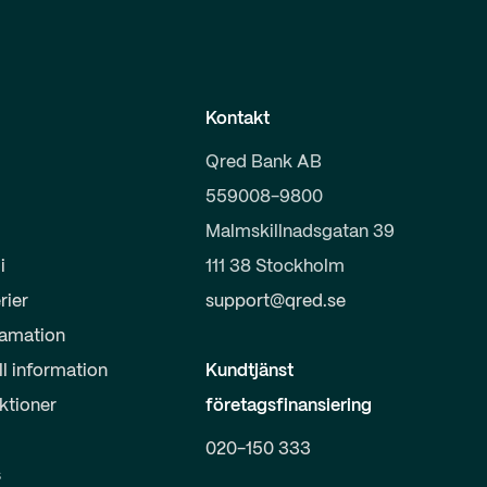
Kontakt
Qred Bank AB
559008-9800
Malmskillnadsgatan 39
i
111 38 Stockholm
rier
support@qred.se
lamation
ll information
Kundtjänst
uktioner
företagsfinansiering
020-150 333
s