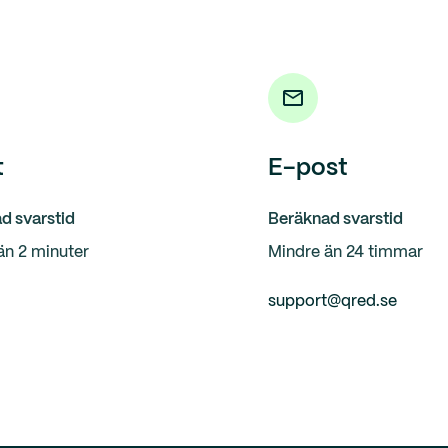
t
E-post
d svarstid
Beräknad svarstid
än 2 minuter
Mindre än 24 timmar
support@qred.se