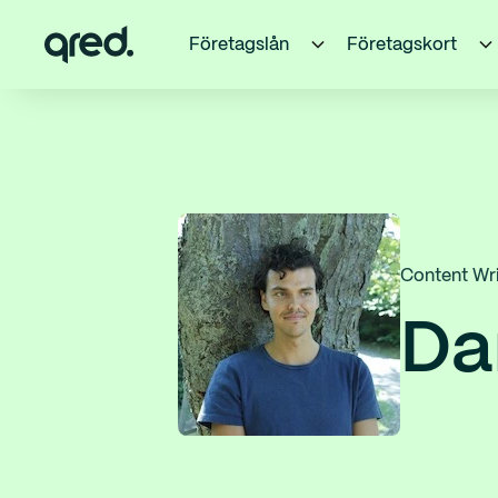
Företagslån
Företagskort
Content Wri
Dan