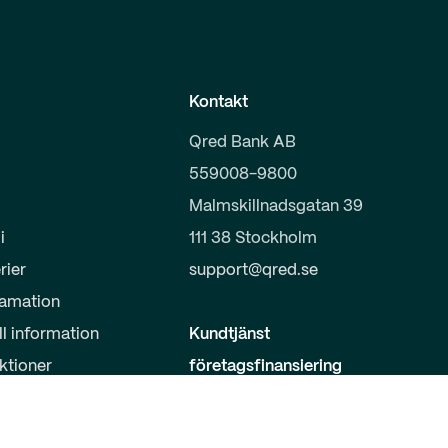
Kontakt
Qred Bank AB
559008-9800
Malmskillnadsgatan 39
i
111 38 Stockholm
rier
support@qred.se
lamation
ll information
Kundtjänst
uktioner
företagsfinansiering
020-150 333
s