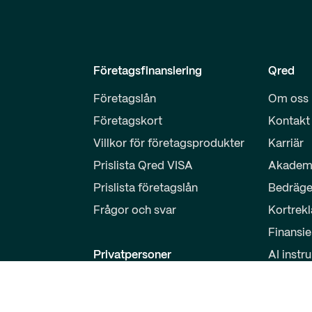
Företagsfinansiering
Qred
Företagslån
Om oss
Företagskort
Kontakt
Villkor för företagsprodukter
Karriär
Prislista Qred VISA
Akadem
Prislista företagslån
Bedräge
Frågor och svar
Kortrek
Finansie
Privatpersoner
AI instr
Sparkonto
Partner
Logga in