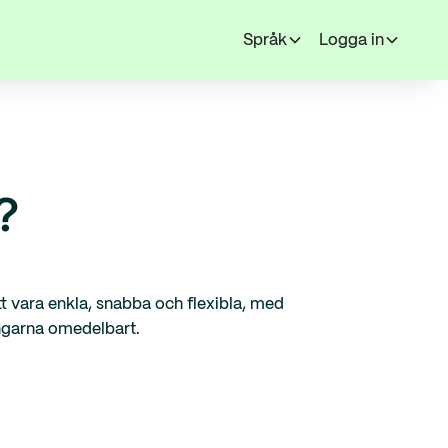
Språk
Logga in
?
t vara enkla, snabba och flexibla, med
pengarna omedelbart.