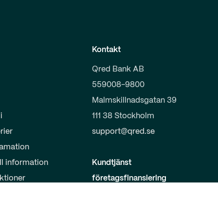
Kontakt
Qred Bank AB
559008-9800
Malmskillnadsgatan 39
i
111 38 Stockholm
rier
support@qred.se
lamation
ll information
Kundtjänst
uktioner
företagsfinansiering
020-150 333
s