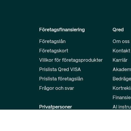
Företagsfinansiering
Qred
Företagslån
Om oss
Företagskort
Kontakt
Villkor för företagsprodukter
Karriär
Prislista Qred VISA
Akadem
Prislista företagslån
Bedräge
Frågor och svar
Kortrek
Finansie
Privatpersoner
AI instr
Sparkonto
Partner
Logga in