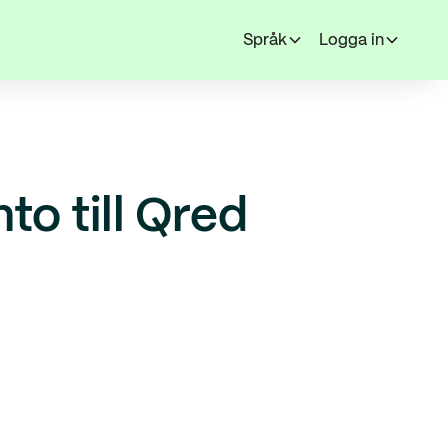
Språk
Logga in
to till Qred