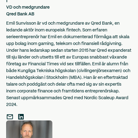
|
VD och medgrundare
Qred Bank AB
Emil Sunvisson är vd och medgrundare av Qred Bank, en
ledande aktör inom europeisk fintech. Som erfaren
serieentreprenör har Emil en dokumenterad förmåga att skala
upp bolag inom gaming, telekom och finansiell rådgivning.
Under hans ledarskap sedan starten 2015 har Qred expanderat
till sju länder och utsetts till ett av Europas snabbast växande
företag av Financial Times vid sex tillfällen. Emil är alumn från
både Kungliga Tekniska högskolan (civilingenjörsexamen) och
Handelshögskolan i Stockholm (MBA). Han är en eftertraktad
talare och poddgäst och delar ofta med sig av sin expertis
inom corporate finance och framtidens entreprenörskap.
Senast uppmärksammades Qred med Nordic Scaleup Award
2024.