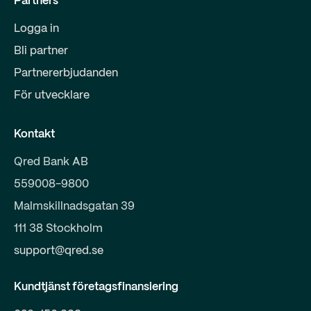
Partners
Logga in
Bli partner
Partnererbjudanden
För utvecklare
Kontakt
Qred Bank AB
559008-9800
Malmskillnadsgatan 39
111 38 Stockholm
support@qred.se
Kundtjänst företagsfinansiering