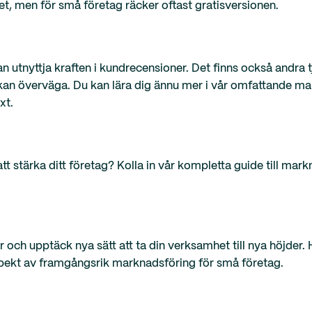
ket, men för små företag räcker oftast gratisversionen.
n utnyttja kraften i kundrecensioner. Det finns också andra 
kan överväga. Du kan lära dig ännu mer i vår omfattande m
xt.
tt stärka ditt företag? Kolla in vår kompletta guide till mar
och upptäck nya sätt att ta din verksamhet till nya höjder. Hå
aspekt av framgångsrik marknadsföring för små företag.