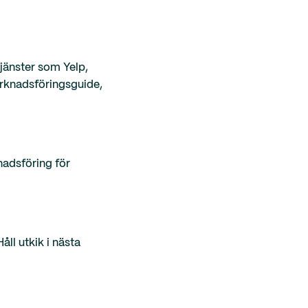
tjänster som Yelp,
arknadsföringsguide,
knadsföring för
ll utkik i nästa