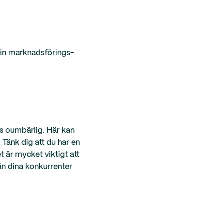
 din marknadsförings-
ss oumbärlig. Här kan
. Tänk dig att du har en
t är mycket viktigt att
 än dina konkurrenter