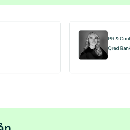
PR & Cont
Qred Ban
ån