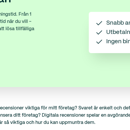
ningstid. Från 1
id när du vill -
Snabb a
t lösa tillfälliga
Utbetaln
Ingen bi
ecensioner viktiga för mitt företag? Svaret är enkelt och de
ecensera ditt företag? Digitala recensioner spelar en avgörande
e är så viktiga och hur du kan uppmuntra dem.