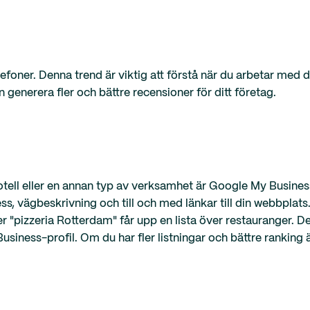
elefoner. Denna trend är viktig att förstå när du arbetar med
 generera fler och bättre recensioner för ditt företag.
hotell eller en annan typ av verksamhet är Google My Busine
ess, vägbeskrivning och till och med länkar till din webbplats
r "pizzeria Rotterdam" får upp en lista över restauranger. De
usiness-profil. Om du har fler listningar och bättre ranking