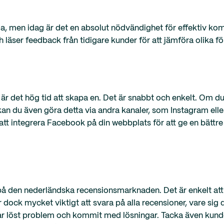
, men idag är det en absolut nödvändighet för effektiv ko
läser feedback från tidigare kunder för att jämföra olika f
är det hög tid att skapa en. Det är snabbt och enkelt. Om du
an du även göra detta via andra kanaler, som Instagram ell
t att integrera Facebook på din webbplats för att ge en bätt
på den nederländska recensionsmarknaden. Det är enkelt att
dock mycket viktigt att svara på alla recensioner, vare sig d
du har löst problem och kommit med lösningar. Tacka även ku