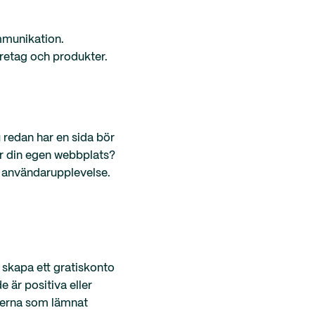
mmunikation.
öretag och produkter.
 redan har en sida bör
er din egen webbplats?
re användarupplevelse.
 skapa ett gratiskonto
e är positiva eller
nderna som lämnat