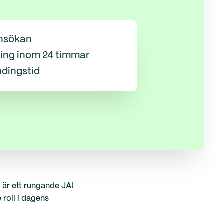
nsökan
ing inom 24 timmar
ndingstid
t är ett rungande JA!
 roll i dagens