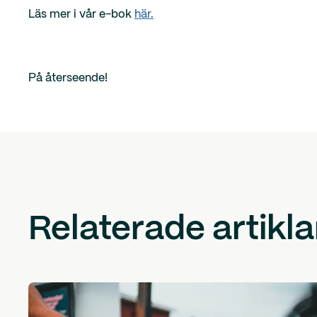
Läs mer i vår e-bok
här.
På återseende!
Relaterade artikla