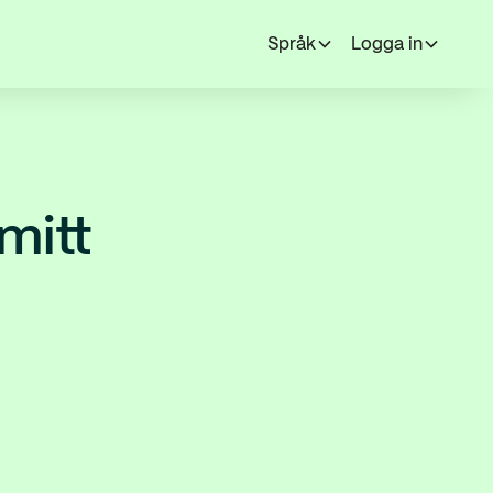
Språk
Logga in
mitt