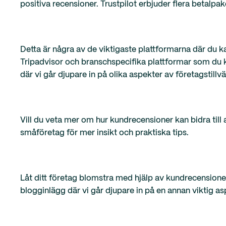
positiva recensioner. Trustpilot erbjuder flera betalpa
Detta är några av de viktigaste plattformarna där du ka
Tripadvisor och branschspecifika plattformar som du 
där vi går djupare in på olika aspekter av företagstillvä
Vill du veta mer om hur kundrecensioner kan bidra till a
småföretag för mer insikt och praktiska tips.
Låt ditt företag blomstra med hjälp av kundrecensioner 
blogginlägg där vi går djupare in på en annan viktig 