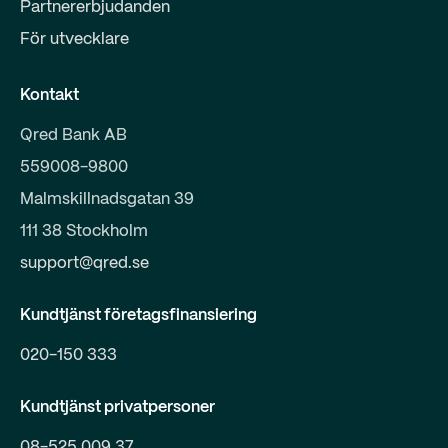
Partnererbjudanden
För utvecklare
Kontakt
Qred Bank AB
559008-9800
Malmskillnadsgatan 39
111 38 Stockholm
support@qred.se
Kundtjänst företagsfinansiering
020-150 333
Kundtjänst privatpersoner
08-525 009 37