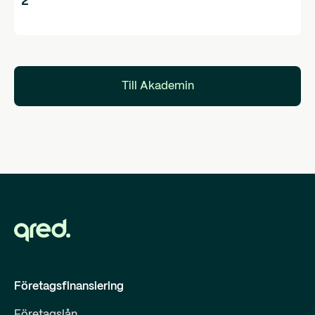
2
Till Akademin
Företagsfinansiering
Företagslån