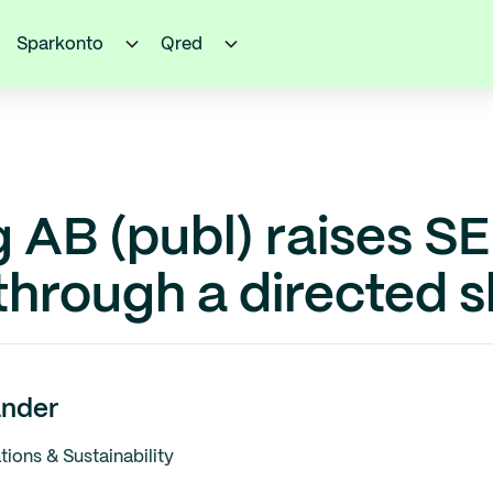
Sparkonto
Qred
 AB (publ) raises S
hrough a directed s
nder
ons & Sustainability