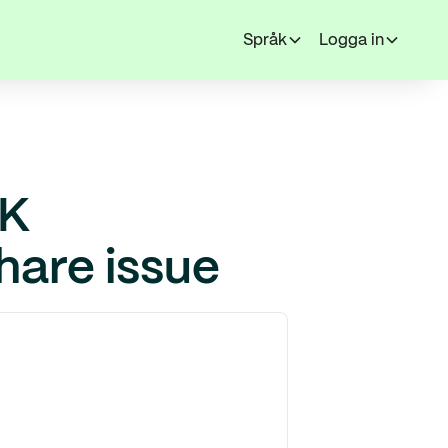
Språk
Logga in
EK
hare issue