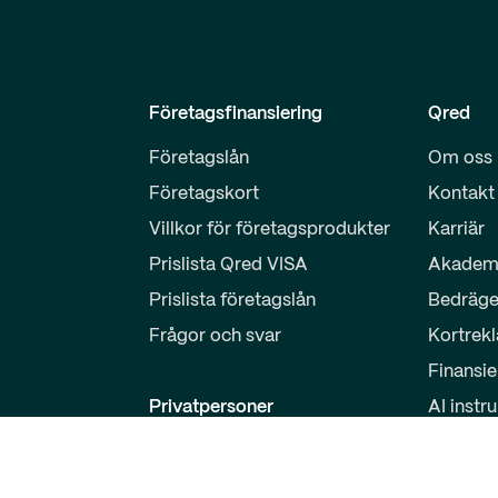
Företagsfinansiering
Qred
Företagslån
Om oss
Företagskort
Kontakt
Villkor för företagsprodukter
Karriär
Prislista Qred VISA
Akadem
Prislista företagslån
Bedräge
Frågor och svar
Kortrek
Finansie
Privatpersoner
AI instr
Sparkonto
Partner
Logga in