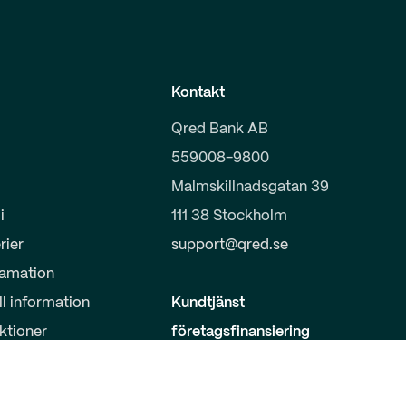
Kontakt
Qred Bank AB
559008-9800
Malmskillnadsgatan 39
i
111 38 Stockholm
rier
support@qred.se
lamation
ll information
Kundtjänst
uktioner
företagsfinansiering
020-150 333
s