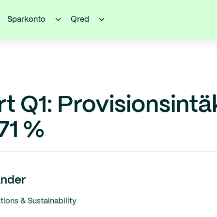
Sparkonto
Qred
t Q1: Provisionsintä
71 %
nder
ons & Sustainability