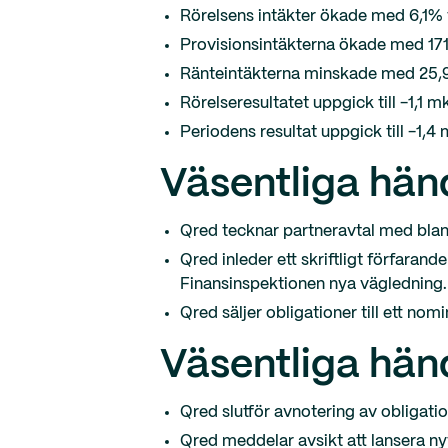
Rörelsens intäkter ökade med 6,1% ti
Provisionsintäkterna ökade med 171,
Ränteintäkterna minskade med 25,9%
Rörelseresultatet uppgick till -1,1 mk
Periodens resultat uppgick till -1,4 
Väsentliga händ
Qred tecknar partneravtal med bla
Qred inleder ett skriftligt förfarand
Finansinspektionen nya vägledning.
Qred säljer obligationer till ett nom
Väsentliga hän
Qred slutför avnotering av obligat
Qred meddelar avsikt att lansera ny