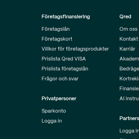
Företagsfinansiering
Qred
Företagslån
Om oss
Företagskort
Kontakt
Villkor för företagsprodukter
Karriär
Prislista Qred VISA
Akadem
Prislista företagslån
Bedräge
Frågor och svar
Kortrek
Finansie
Privatpersoner
AI instr
Sparkonto
Partner
Logga in
Logga i