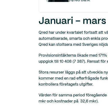
Qred Bank
Januari - mars
Qred har under kvartalet fortsatt att
automatiserade, smarta och enkla pro
Qred kan stoltsera med Sveriges nöjdas
Provisionsintäkterna ökade med 171% so
uppgick till 10 408 (7 387). Rensat för
Stora resurser läggs på att utveckla n
kommer med en rad efterfrågade funkti
kontrollera företagets utgifter.
Värden för samma period föregående å
mkr och kostnader på 32,6 mkr).