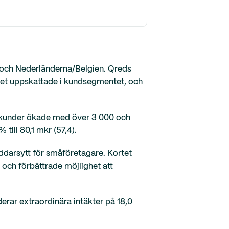
n och Nederländerna/Belgien. Qreds
ket uppskattade i kundsegmentet, och
va kunder ökade med över 3 000 och
till 80,1 mkr (57,4).
äddarsytt för småföretagare. Kortet
 och förbättrade möjlighet att
rar extraordinära intäkter på 18,0