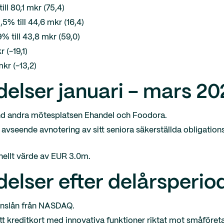
ll 80,1 mkr (75,4)
5% till 44,6 mkr (16,4)
 till 43,8 mkr (59,0)
r (-19,1)
mkr (-13,2)
elser januari - mars 20
nd andra mötesplatsen Ehandel och Foodora.
e avseende avnotering av sitt seniora säkerställda obligations
inellt värde av EUR 3.0m.
delser efter delårsperi
ionslån från NASDAQ.
tt kreditkort med innovativa funktioner riktat mot småföret