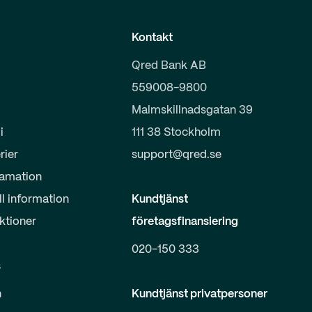
Kontakt
Qred Bank AB
559008-9800
Malmskillnadsgatan 39
i
111 38 Stockholm
rier
support@qred.se
lamation
ll information
Kundtjänst
uktioner
företagsfinansiering
020-150 333
s
n
Kundtjänst privatpersoner