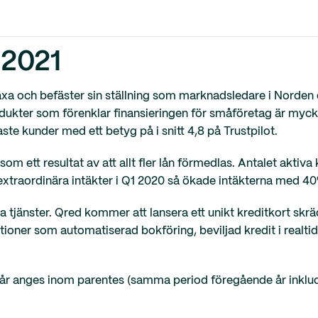
 2021
 växa och befäster sin ställning som marknadsledare i Norde
dukter som förenklar finansieringen för småföretag är myc
te kunder med ett betyg på i snitt 4,8 på Trustpilot.
m ett resultat av att allt fler lån förmedlas. Antalet akti
 extraordinära intäkter i Q1 2020 så ökade intäkterna med 40% 
ya tjänster. Qred kommer att lansera ett unikt kreditkort skr
oner som automatiserad bokföring, beviljad kredit i realtid
r anges inom parentes (samma period föregående år inklude