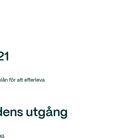
21
lån för att efterleva
odens utgång
ag.