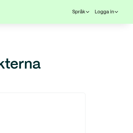
Språk
Logga in
kterna