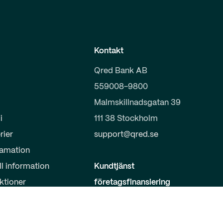
Kontakt
Qred Bank AB
559008-9800
Malmskillnadsgatan 39
i
111 38 Stockholm
rier
support@qred.se
lamation
ll information
Kundtjänst
uktioner
företagsfinansiering
020-150 333
s