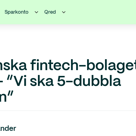
Sparkonto
Qred
nska fintech-bolaget
 – “Vi ska 5-dubbla
n”
nder