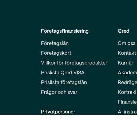
Företagsfinansiering
Qred
Företagslån
Om oss
Företagskort
Kontakt
Villkor för företagsprodukter
Karriär
Prislista Qred VISA
Akadem
Prislista företagslån
Bedräge
Frågor och svar
Kortrek
Finansie
Privatpersoner
AI instr
Sparkonto
Partner
Logga in