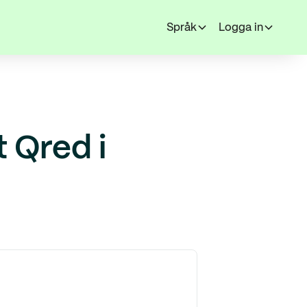
Språk
Logga in
 Qred i