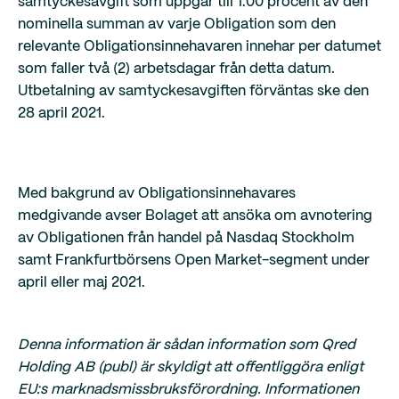
samtyckesavgift som uppgår till 1.00 procent av den
nominella summan av varje Obligation som den
relevante Obligationsinnehavaren innehar per datumet
som faller två (2) arbetsdagar från detta datum.
Utbetalning av samtyckesavgiften förväntas ske den
28 april 2021.
Med bakgrund av Obligationsinnehavares
medgivande avser Bolaget att ansöka om avnotering
av Obligationen från handel på Nasdaq Stockholm
samt Frankfurtbörsens Open Market-segment under
april eller maj 2021.
Denna information är sådan information som Qred
Holding AB (publ) är skyldigt att offentliggöra enligt
EU:s marknadsmissbruksförordning. Informationen