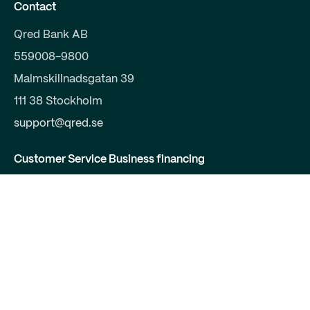
Contact
Qred Bank AB
559008-9800
Malmskillnadsgatan 39
111 38 Stockholm
support@qred.se
Customer Service Business financing
020-150 333
Customer service savings account
08-525 009 37