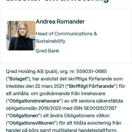
Andrea Romander
Head of Communications &
Sustainability
Qred Bank
Qred Holding AB (publ), org. nr. 559031-0685
(”
Bolaget
"), har avslutat det skriftliga förfarande som
inleddes den 22 mars 2021 (“
Skriftligt Förfarande
”) för
att anhålla om godkännande från innehavare
(“
Obligationsinnehavare
”) av sitt seniora säkerställda
obligationslån 2019/2022 med ISIN SE0012507267
(“
Obligationen
”) att ändra Obligationens villkor
(“
Obligationsvillkoren
”) för att tillåta avnotering från
handel på börs samt multilateral handelsplattform.