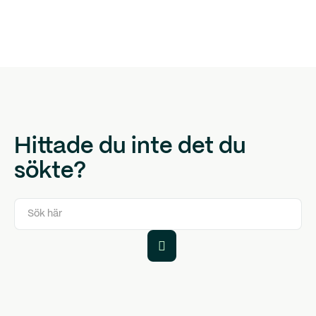
Ja, du kan betala med Google Pay när du använder
ditt Qred VISA. Kom igång direkt med ditt virtuella
kort i
appen
när du har fått din ansökan godkänd och
koppla det till Google Pay.
Hittade du inte det du
sökte?