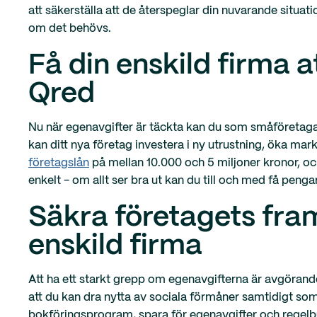
att säkerställa att de återspeglar din nuvarande situat
om det behövs.
Få din enskild firma a
Qred
Nu när egenavgifter är täckta kan du som småföretagar
kan ditt nya företag investera i ny utrustning, öka m
företagslån
på mellan 10.000 och 5 miljoner kronor, oc
enkelt - om allt ser bra ut kan du till och med få pe
Säkra företagets fram
enskild firma
Att ha ett starkt grepp om egenavgifterna är avgörande
att du kan dra nytta av sociala förmåner samtidigt so
bokföringsprogram, spara för egenavgifter och regel