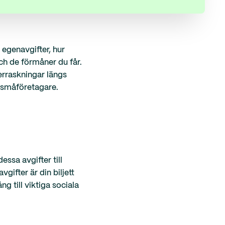
r egenavgifter, hur
ch de förmåner du får.
erraskningar längs
m småföretagare.
essa avgifter till
gifter är din biljett
ng till viktiga sociala