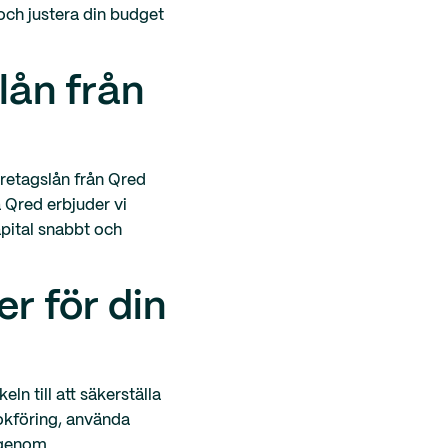
 och justera din budget
lån från
öretagslån från Qred
 Qred erbjuder vi
apital snabbt och
r för din
n till att säkerställa
bokföring, använda
 genom