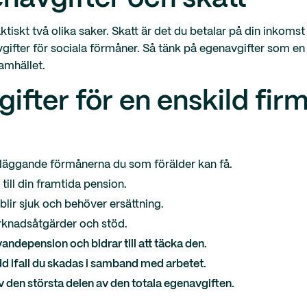
tiskt två olika saker. Skatt är det du betalar på din inkomst 
vgifter för sociala förmåner. Så tänk på egenavgifter som en 
amhället.
fter för en enskild fir
dläggande förmånerna du som förälder kan få.
till din framtida pension.
lir sjuk och behöver ersättning.
rknadsåtgärder och stöd.
andepension och bidrar till att täcka den.
d ifall du skadas i samband med arbetet.
av den största delen av den totala egenavgiften.