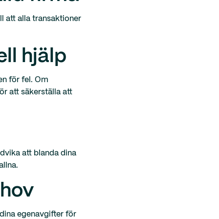
 att alla transaktioner
l hjälp
n för fel. Om
r att säkerställa att
ndvika att blanda dina
llna.
ehov
dina egenavgifter för