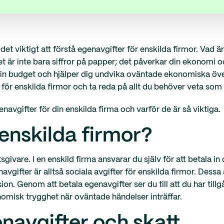
det viktigt att förstå egenavgifter för enskilda firmor. Vad ä
et är inte bara siffror på papper; det påverkar din ekonomi o
r din budget och hjälper dig undvika oväntade ekonomiska öv
för enskilda firmor och ta reda på allt du behöver veta so
navgifter för din enskilda firma och varför de är så viktiga.
 enskilda firmor?
givare. I en enskild firma ansvarar du själv för att betala in d
vgifter är alltså sociala avgifter för enskilda firmor. Dessa av
on. Genom att betala egenavgifter ser du till att du har tillgå
omisk trygghet när oväntade händelser inträffar.
navgifter och skatt