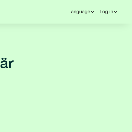
Language
Log in
 är