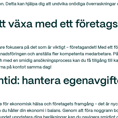
ion. Detta kan hjälpa dig att undvika onödiga överraskningar
tt växa med ett företags
e fokusera på det som är viktigt - företagandet! Med ett f
arknadsföringen och anställa fler kompetenta medarbetare. På
h med en smidig ansökningsprocess kan du få tillgång till k
ngarna på kontot samma dag!
tid: hantera egenavgifte
 för ekonomisk hälsa och företagets framgång - det är nyckel
m du håller din ekonomi i balans. Genom att föra noggrann 
bundet uppdatera dina beräkningar kan du navigera smidigt