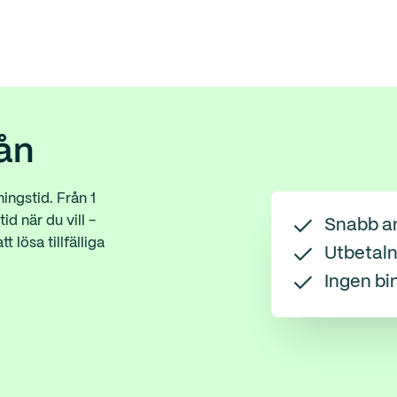
ån
ningstid. Från 1
id när du vill -
Snabb a
t lösa tillfälliga
Utbetaln
Ingen bi