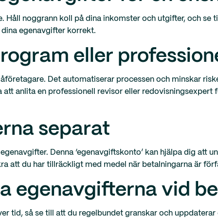
Håll noggrann koll på dina inkomster och utgifter, och se till
 dina egenavgifter korrekt.
ogram eller professionel
företagare. Det automatiserar processen och minskar riske
 anlita en professionell revisor eller redovisningsexpert fö
erna separat
 egenavgifter. Denna ‘egenavgiftskonto’ kan hjälpa dig att u
att du har tillräckligt med medel när betalningarna är förfa
a egenavgifterna vid b
tid, så se till att du regelbundet granskar och uppdaterar 