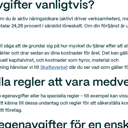
gifter vanligtvis?
om du är aktiv näringsidkare (aktivt driver verksamheten), 
talar 24,26 procent i särskild löneskatt. Om din förtjänst är
l säga att de grundar sig på hur mycket du tjänar efter att a
äkter och drar sedan av dina kostnader för året. Det kan gäl
uell kapitalvinst, och kostnader som hyror, material och
ng hänvisar vi till
Skatteverket
där du ser vad som gäller fö
la regler att vara medv
egenavgifter eller ha speciella regler - till exempel kan vis
tt känna till dessa undantag och regler för att säkerställa ko
itt företag.
egenavgifter för en ensk