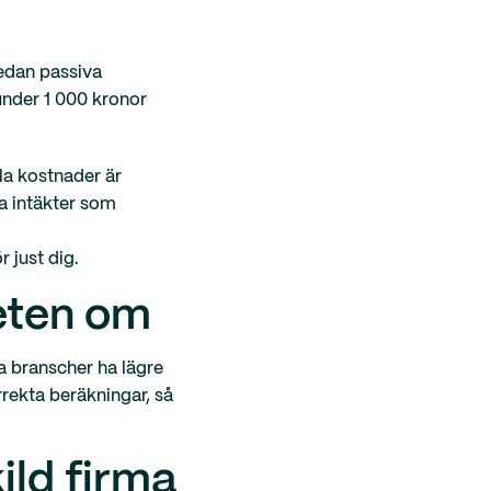
medan passiva
 under 1 000 kronor
lla kostnader är
la intäkter som
r just dig.
eten om
sa branscher ha lägre
rrekta beräkningar, så
ild firma