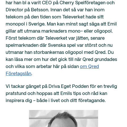
har han bl a varit CEO på Cherry Spelföretagen och
Director på Betsson. Innan det så var han inom
telekom på den tiden som Televerket hade sitt
monopol i Sverige. Man kan minst sagt säga att Emil
gillar att utmana marknaders mono- eller oligopol.
Först telekom där Televerket var jätten, senare
spelmarknaden där Svenska spel var störst och nu
utmanar han storbankernas oligopol med Qred. Du
kan läsa mer om hur det gick till när Qred grundades
och vilka som arbetar här på sidan
om Qred
Företagslån
.
Vi tackar gänget på Driva Eget Podden för en trevlig
pratstund och hoppas att Emils tips och råd kan
inspirera dig - både i livet och ditt företagande.