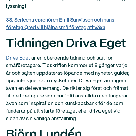
lyssning!
33. Serieentreprenören Emil Sunvisson och hans
företag Qred vill hjälpa små företag att växa
Tidningen Driva Eget
Driva Eget
är en oberoende tidning och sajt för
småföretagare. Tidskriften kommer ut 8 gånger varje
år och sajten uppdateras löpande med nyheter, guider,
tips, intervjuer och mycket mer. Driva Eget arrangerar
även en del evenemang. De riktar sig först och främst
till de företagare som har 1-10 anställda men fungerar
även som inspiration och kunskapsbank för de som
funderar på att starta företaget eller driva eget vid
sidan av sin vanliga anställning.
Björn Lundén