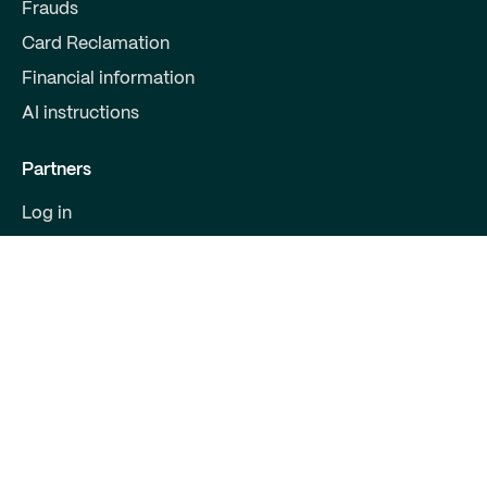
Frauds
Card Reclamation
Financial information
AI instructions
Partners
Log in
Become a partner
Partner offers
For developers
Contact
Qred Bank AB
559008-9800