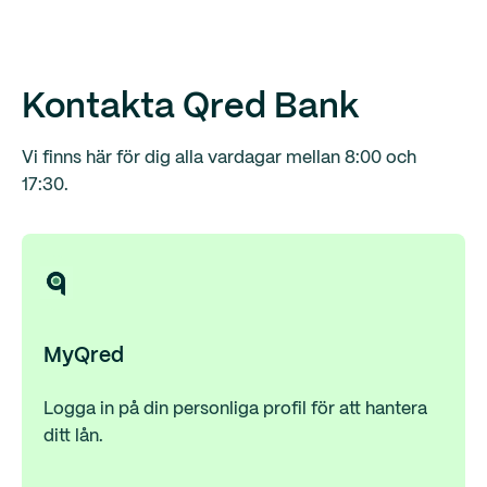
Help your customers find fast financing for your
products and/or services
Expand your business reach and broaden your
customer base
Kontakta Qred Bank
Qred is fully responsible for the financial credit risk
Partner with the 8th fastest growing company in
Vi finns här för dig alla vardagar mellan 8:00 och
Europe
17:30.
Benefit from expertise on how to maximize your
potential as a partner with Qred
MyQred
Logga in på din personliga profil för att hantera
ditt lån.