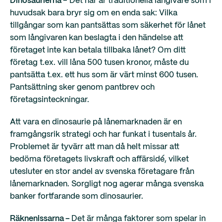
Dinosaurierna
– Det här är traditionella långivare som i
huvudsak bara bryr sig om en enda sak: Vilka
tillgångar som kan pantsättas som säkerhet för lånet
som långivaren kan beslagta i den händelse att
företaget inte kan betala tillbaka lånet? Om ditt
företag t.ex. vill låna 500 tusen kronor, måste du
pantsätta t.ex. ett hus som är värt minst 600 tusen.
Pantsättning sker genom pantbrev och
företagsinteckningar.
Att vara en dinosaurie på lånemarknaden är en
framgångsrik strategi och har funkat i tusentals år.
Problemet är tyvärr att man då helt missar att
bedöma företagets livskraft och affärsidé, vilket
utesluter en stor andel av svenska företagare från
lånemarknaden. Sorgligt nog agerar många svenska
banker fortfarande som dinosaurier.
Räknenissarna –
Det är många faktorer som spelar in