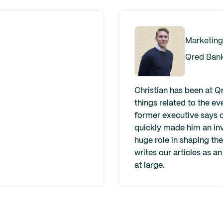
Marketing
Qred Ban
Christian has been at Q
things related to the ev
former executive says o
quickly made him an inv
huge role in shaping th
writes our articles as 
at large.