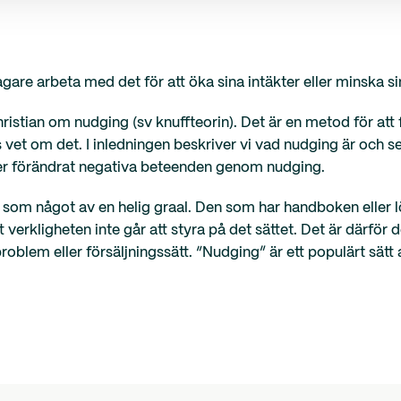
are arbeta med det för att öka sina intäkter eller minska s
istian om nudging (sv knuffteorin). Det är en metod för att 
 vet om det. I inledningen beskriver vi vad nudging är och s
ler förändrat negativa beteenden genom nudging.
ses som något av en helig graal. Den som har handboken eller 
 verkligheten inte går att styra på det sättet. Det är därför d
blem eller försäljningssätt. “Nudging” är ett populärt sätt a