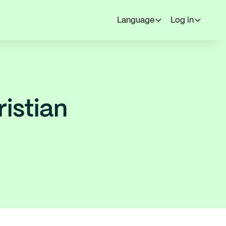
Language
Log in
istian