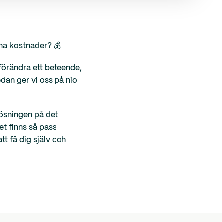
ina kostnader? 💰
förändra ett beteende,
edan ger vi oss på nio
lösningen på det
et finns så pass
tt få dig själv och