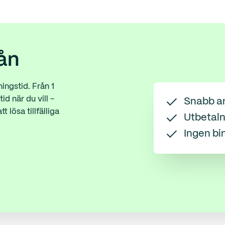
ån
ningstid. Från 1
id när du vill -
Snabb a
t lösa tillfälliga
Utbetaln
Ingen bi