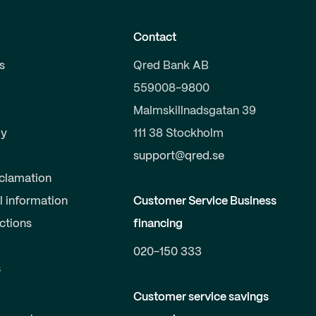
Contact
s
Qred Bank AB
559008-9800
Malmskillnadsgatan 39
y
111 38 Stockholm
support@qred.se
clamation
l information
Customer Service Business
uctions
financing
020-150 333
s
Customer service savings