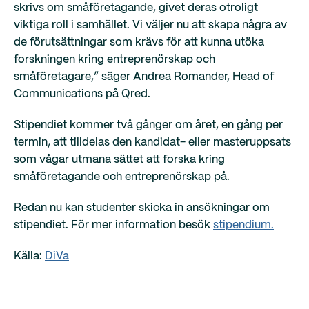
skrivs om småföretagande, givet deras otroligt
viktiga roll i samhället. Vi väljer nu att skapa några av
de förutsättningar som krävs för att kunna utöka
forskningen kring entreprenörskap och
småföretagare,” säger Andrea Romander, Head of
Communications på Qred.
Stipendiet kommer två gånger om året, en gång per
termin, att tilldelas den kandidat- eller masteruppsats
som vågar utmana sättet att forska kring
småföretagande och entreprenörskap på.
Redan nu kan studenter skicka in ansökningar om
stipendiet. För mer information besök
stipendium.
Källa:
DiVa